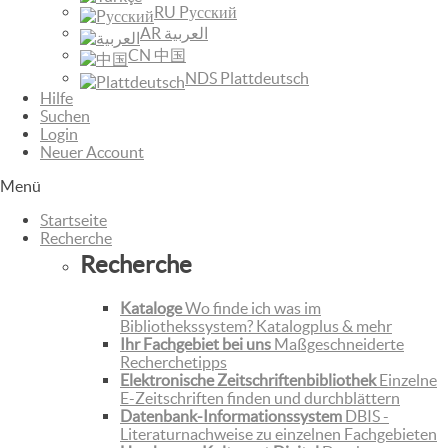
RU Pусский
AR العربية
CN 中国
NDS Plattdeutsch
Hilfe
Suchen
Login
Neuer Account
Menü
Startseite
Recherche
Recherche
Kataloge
Wo finde ich was im
Bibliothekssystem? Katalogplus & mehr
Ihr Fachgebiet bei uns
Maßgeschneiderte
Recherchetipps
Elektronische Zeitschriftenbibliothek
Einzelne
E-Zeitschriften finden und durchblättern
Datenbank-Informationssystem
DBIS -
Literaturnachweise zu einzelnen Fachgebieten