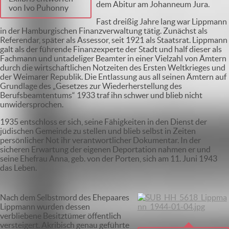
dem Abitur am Johanneum Jura.
von Ivo Puhonny
Fast dreißig Jahre lang war Lippmann
in der Hamburgischen Finanzverwaltung tätig. Zunächst als
Referendar, später als Assessor, seit 1921 als Staatsrat. Lippmann
galt als der führende Finanzexperte der Stadt und half dieser als
Fachmann und untadeliger Beamter in einer Vielzahl von Ämtern
durch die wirtschaftlichen Notzeiten des Ersten Weltkrieges und
der Weimarer Republik. Die Entlassung aus all seinen Ämtern auf
Grundlage des „Gesetzes zur Wiederherstellung des
Berufsbeamtentums“ 1933 traf ihn schwer und blieb nicht
unwidersprochen.
1935 entschloss er sich, seine Fähigkeiten in den Dienst der
jüdischen Gemeinde zu stellen und blieb selbst in Zeiten
persönlicher Not ihr verantwortlicher Dokumentar. In der
sicheren Erwartung der eigenen Deportation nahmen er und
seine Ehefrau Anna, geb. von der Porten, sich am 11. Juni 1943
das Leben.
Nach dem Selbstmord des Ehepaares
Lippmann wurden dessen
verbliebene Besitztümer öffentlich
versteigert. Akribisch genau geführte