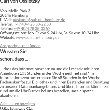
Carl von Ossietzky
Von-Melle-Park 3
20146
Hamburg
E-Mail:
auskunft@sub.uni-hamburg.de
Telefon:
+49 40/4 28 38-22 33
Telefax:
+49 40/4 28 38-33 52
Öffnungszeiten:
Mo-Fr von 9-24 Uhr,
Sa-So von 10-24 Uhr
Website:
www.sub.uni-hamburg.de
Ansprechpartner finden
Wussten Sie
schon, dass ...
… dass das Informationszentrum und die Lesesäle mit ihren
Angeboten 103 Stunden in der Woche geöffnet sind? Im
Informationszentrum erhalten Sie 68 Stunden in der Woche
Fachauskünfte zur Bibliothek und ihren Beständen und Beratung
zu unseren Datenbankangeboten. Und übers Internet können Sie
rund um die Uhr Bücher bei uns bestellen, um sie später
abzuholen.
Alle Fakten anzeigen
Wie können Sie