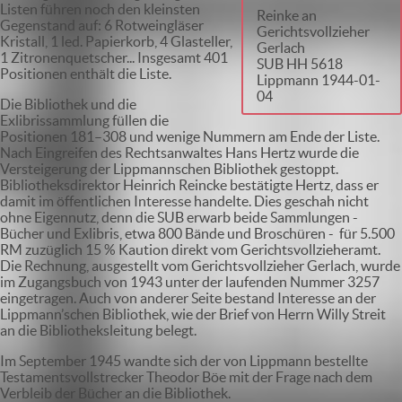
Listen führen noch den kleinsten
Reinke an
Gegenstand auf: 6 Rotweingläser
Gerichtsvollzieher
Kristall, 1 led. Papierkorb, 4 Glasteller,
Gerlach
1 Zitronenquetscher... Insgesamt 401
SUB HH 5618
Positionen enthält die Liste.
Lippmann 1944-01-
04
Die Bibliothek und die
Exlibrissammlung füllen die
Positionen 181–308 und wenige Nummern am Ende der Liste.
Nach Eingreifen des Rechtsanwaltes Hans Hertz wurde die
Versteigerung der Lippmannschen Bibliothek gestoppt.
Bibliotheksdirektor Heinrich Reincke bestätigte Hertz, dass er
damit im öffentlichen Interesse handelte. Dies geschah nicht
ohne Eigennutz, denn die SUB erwarb beide Sammlungen -
Bücher und Exlibris, etwa 800 Bände und Broschüren - für 5.500
RM zuzüglich 15 % Kaution direkt vom Gerichtsvollzieheramt.
Die Rechnung, ausgestellt vom Gerichtsvollzieher Gerlach, wurde
im Zugangsbuch von 1943 unter der laufenden Nummer 3257
eingetragen. Auch von anderer Seite bestand Interesse an der
Lippmann’schen Bibliothek, wie der Brief von Herrn Willy Streit
an die Bibliotheksleitung belegt.
Im September 1945 wandte sich der von Lippmann bestellte
Testamentsvollstrecker Theodor Böe mit der Frage nach dem
Verbleib der Bücher an die Bibliothek.