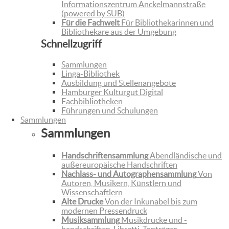
Informationszentrum Anckelmannstraße
(powered by SUB)
Für die Fachwelt
Für Bibliothekarinnen und
Bibliothekare aus der Umgebung
Schnellzugriff
Sammlungen
Linga-Bibliothek
Ausbildung und Stellenangebote
Hamburger Kulturgut Digital
Fachbibliotheken
Führungen und Schulungen
Sammlungen
Sammlungen
Handschriftensammlung
Abendländische und
außereuropäische Handschriften
Nachlass- und Autographensammlung
Von
Autoren, Musikern, Künstlern und
Wissenschaftlern
Alte Drucke
Von der Inkunabel bis zum
modernen Pressendruck
Musiksammlung
Musikdrucke und -