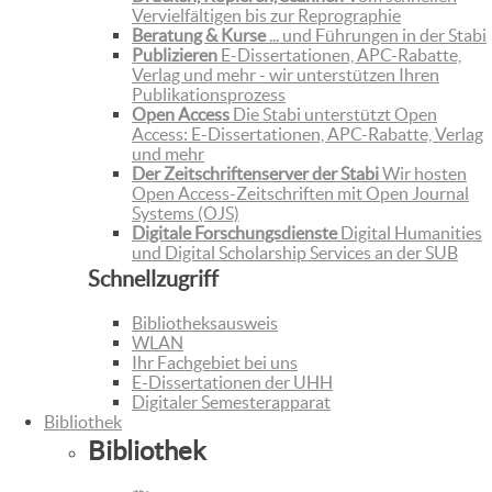
Vervielfältigen bis zur Reprographie
Beratung & Kurse
... und Führungen in der Stabi
Publizieren
E-Dissertationen, APC-Rabatte,
Verlag und mehr - wir unterstützen Ihren
Publikationsprozess
Open Access
Die Stabi unterstützt Open
Access: E-Dissertationen, APC-Rabatte, Verlag
und mehr
Der Zeitschriftenserver der Stabi
Wir hosten
Open Access-Zeitschriften mit Open Journal
Systems (OJS)
Digitale Forschungsdienste
Digital Humanities
und Digital Scholarship Services an der SUB
Schnellzugriff
Bibliotheksausweis
WLAN
Ihr Fachgebiet bei uns
E-Dissertationen der UHH
Digitaler Semesterapparat
Bibliothek
Bibliothek