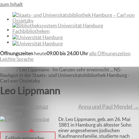
zum Inhalt
Öffnungszeiten
heute
09.00 bis 24.00 Uhr
alle Öffnungszeiten
Leichte Sprache
Galerie
/
Leo Lippmann · Im Ganzen sehr erwünscht ... NS-
Raubgut in der Staats- und Universitätsbibliothek Hamburg -
Carl von Ossietzky
Leo Lippmann
← Helene und Ignaz
Anna und Paul Mendel →
Petschek
Dr. Leo Lippmann, geb. am 26. Mai
1881 in Hamburg als ältester Sohn
einer angesehenen jüdischen
Kaufmannsfamilie, studierte nach
Exlibris entworfen