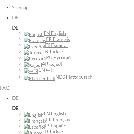
Sitemap
DE
DE
EN English
FR Français
ES Español
TR Turkce
RU Pусский
AR العربية
CN 中国
NDS Plattdeutsch
FAQ
DE
DE
EN English
FR Français
ES Español
TR Turkce