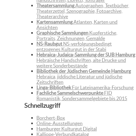
handschriften, Libretti, Tonträger
Theatersammlung
Autographen, Textbücher,
Theaterzettel, Szenographie, Fotoarchive,
Theaterarchive
Kartensammlung
Atlanten, Karten und
Ansichten
Graphische Sammlungen
Kupferstiche,
Portraits, Zeichnungen, Gemälde
NS-Raubgut
NS-verfolgungsbedingt
entzogenes Kulturgut in der Stabi
Hebraica-Judaica-Sammlung der SUB Hamburg
Hebräische Handschriften, alte Drucke und
weitere Sonderbestände
Bibliothek der Jüdischen Gemeinde Hamburg
Hebraica, jiddische Literatur und jüdische
Zeitschriften
Linga-Bibliothek
Für Lateinamerika-Forschung
Fachliche Sammelschwerpunkte
FID
Romanistik, Sondersammelgebiete bis 2015
Schnellzugriff
Borchert-Box
Online-Ausstellungen
Hamburger Kulturgut Digital
Kalliope-Verbundkatalog