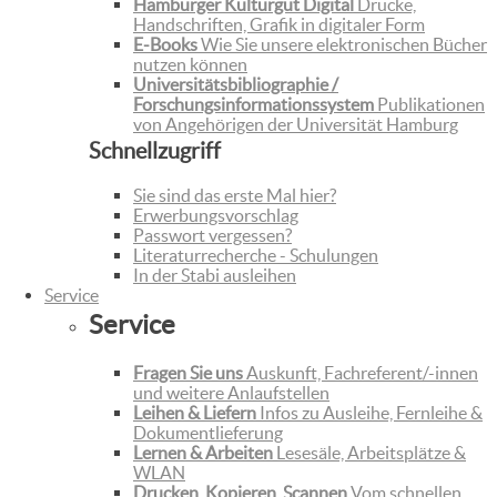
Hamburger Kulturgut Digital
Drucke,
Handschriften, Grafik in digitaler Form
E-Books
Wie Sie unsere elektronischen Bücher
nutzen können
Universitätsbibliographie /
Forschungsinformationssystem
Publikationen
von Angehörigen der Universität Hamburg
Schnellzugriff
Sie sind das erste Mal hier?
Erwerbungsvorschlag
Passwort vergessen?
Literaturrecherche - Schulungen
In der Stabi ausleihen
Service
Service
Fragen Sie uns
Auskunft, Fachreferent/-innen
und weitere Anlaufstellen
Leihen & Liefern
Infos zu Ausleihe, Fernleihe &
Dokumentlieferung
Lernen & Arbeiten
Lesesäle, Arbeitsplätze &
WLAN
Drucken, Kopieren, Scannen
Vom schnellen