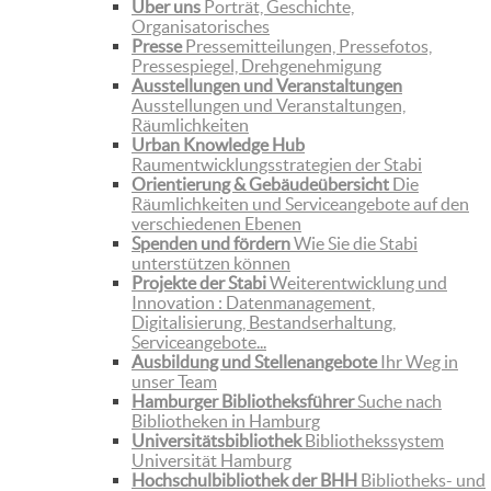
Über uns
Porträt, Geschichte,
Organisatorisches
Presse
Pressemitteilungen, Pressefotos,
Pressespiegel, Drehgenehmigung
Ausstellungen und Veranstaltungen
Ausstellungen und Veranstaltungen,
Räumlichkeiten
Urban Knowledge Hub
Raumentwicklungsstrategien der Stabi
Orientierung & Gebäudeübersicht
Die
Räumlichkeiten und Serviceangebote auf den
verschiedenen Ebenen
Spenden und fördern
Wie Sie die Stabi
unterstützen können
Projekte der Stabi
Weiterentwicklung und
Innovation : Datenmanagement,
Digitalisierung, Bestandserhaltung,
Serviceangebote...
Ausbildung und Stellenangebote
Ihr Weg in
unser Team
Hamburger Bibliotheksführer
Suche nach
Bibliotheken in Hamburg
Universitätsbibliothek
Bibliothekssystem
Universität Hamburg
Hochschulbibliothek der BHH
Bibliotheks- und