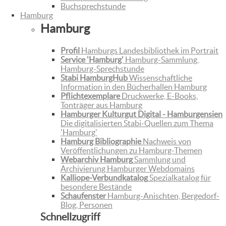
Buchsprechstunde
Hamburg
Hamburg
Profil
Hamburgs Landesbibliothek im Portrait
Service 'Hamburg'
Hamburg-Sammlung,
Hamburg-Sprechstunde
Stabi HamburgHub
Wissenschaftliche
Information in den Bücherhallen Hamburg
Pflichtexemplare
Druckwerke, E-Books,
Tonträger aus Hamburg
Hamburger Kulturgut Digital - Hamburgensien
Die digitalisierten Stabi-Quellen zum Thema
'Hamburg'
Hamburg Bibliographie
Nachweis von
Veröffentlichungen zu Hamburg-Themen
Webarchiv Hamburg
Sammlung und
Archivierung Hamburger Webdomains
Kalliope-Verbundkatalog
Spezialkatalog für
besondere Bestände
Schaufenster
Hamburg-Anischten, Bergedorf-
Blog, Personen
Schnellzugriff